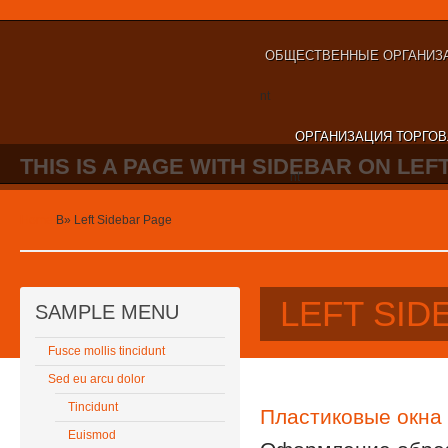
ОБЩЕСТВЕННЫЕ ОРГАНИЗА
nt
ОРГАНИЗАЦИЯ ТОРГОВ
THIS IS A PAGE WITH SIDEBAR ON LEFT
nt
Home
В»
Left Sidebar Page
LEFT SID
SAMPLE MENU
Fusce mollis tincidunt
Sed eu arcu dolor
Tincidunt
Пластиковые окна
Euismod