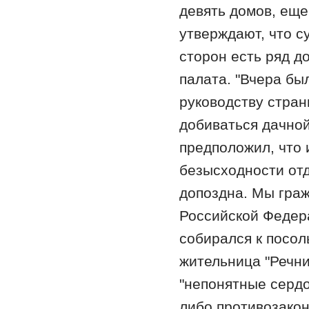
девять домов, еще
утверждают, что с
сторон есть ряд д
палата. "Вчера бы
руководству стран
добиваться дачной
предположил, что 
безысходности от
допоздна. Мы граж
Российской Федера
собирался к посол
жительница "Речни
"непонятные сердо
либо противозакон