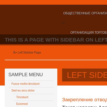
ОБЩЕСТВЕННЫЕ ОРГАНИЗА
nt
ОРГАНИЗАЦИЯ ТОРГОВ
THIS IS A PAGE WITH SIDEBAR ON LEFT
nt
Home
В»
Left Sidebar Page
LEFT SID
SAMPLE MENU
Fusce mollis tincidunt
Sed eu arcu dolor
Tincidunt
Закрепление отво
Euismod