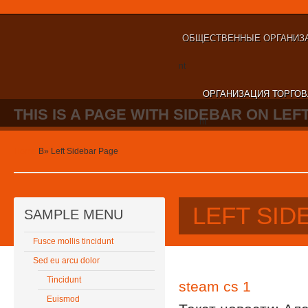
ОБЩЕСТВЕННЫЕ ОРГАНИЗА
nt
ОРГАНИЗАЦИЯ ТОРГОВ
THIS IS A PAGE WITH SIDEBAR ON LEFT
nt
Home
В»
Left Sidebar Page
LEFT SID
SAMPLE MENU
Fusce mollis tincidunt
Sed eu arcu dolor
Tincidunt
steam cs 1
Euismod