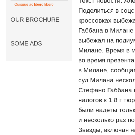
Текст новости: Ал
Quisque ac libero libero
Поделиться в соц
OUR BROCHURE
кроссовках выбежа
Габбана в Милане
выбежал на подиум
SOME ADS
Милане. Время в 
во время презент
в Милане, сообщае
суд Милана нескол
Стефано Габбана 
налогов к 1,8 г т
были надеты тольк
и несколько раз п
Звезды, включая 