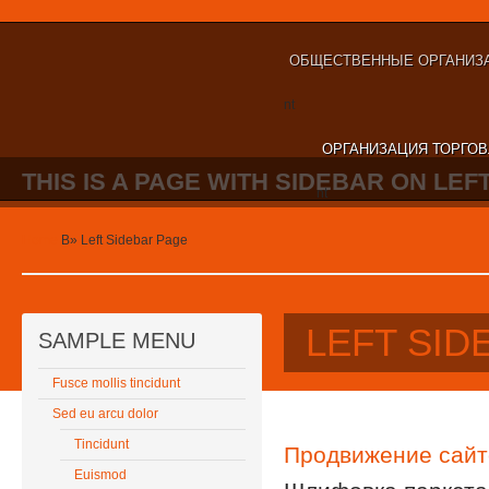
ОБЩЕСТВЕННЫЕ ОРГАНИЗА
nt
ОРГАНИЗАЦИЯ ТОРГОВ
THIS IS A PAGE WITH SIDEBAR ON LEFT
nt
Home
В»
Left Sidebar Page
LEFT SID
SAMPLE MENU
Fusce mollis tincidunt
Sed eu arcu dolor
Tincidunt
Продвижение сайт
Euismod