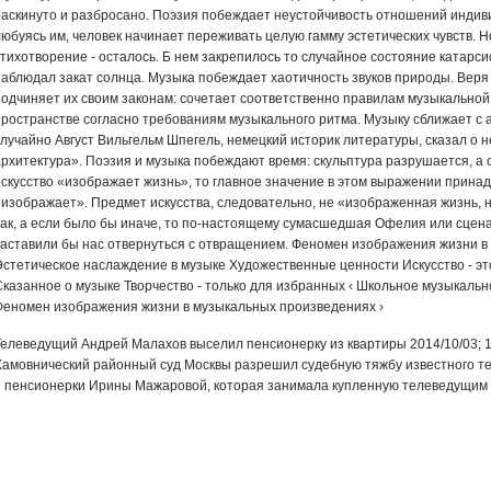
раскинуто и разбросано. Поэзия по­беждает неустойчивость отношений индивид
любуясь им, человек начинает пере­живать целую гамму эстетических чувств. Н
тихотворение - осталось. Б нем закрепилось то случайное состояние катарсис
наблюдал закат солнца. Музыка побеждает хаотичность звуков природы. Веря 
подчиняет их своим законам: сочетает соответственно правилам музыкальной
пространстве согласно требованиям му­зыкального ритма. Музыку сближает с 
случайно Август Вильгельм Шпегель, немецкий историк литературы, сказал о н
рхитектура». Поэзия и музыка побеждают время: скульптура разрушает­ся, а он
искусство «изображает жизнь», то главное значение в этом выражении принад
«изображает». Пред­мет искусства, следовательно, не «изображенная жизнь, 
так, а если было бы ина­че, то по-настоящему сумасшедшая Офелия или сцен
заставили бы нас отвернуться с отвращением. Феномен изображения жизни 
Эстетическое наслаждение в музыке Художественные ценности Искусство - э
Сказанное о музыке Творчество - только для избранных ‹ Школьное музыкаль
Феномен изображения жизни в музыкальных произведениях ›
Телеведущий Андрей Малахов выселил пенсионерку из квартиры 2014/10/03; 1
Хамовнический районный суд Москвы разрешил судебную тяжбу известного т
и пенсионерки Ирины Мажаровой, которая занимала купленную телеведущим 