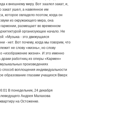
а к внешнему миру. Вот заалел закат, и,
о закат ушел, а навеянное им
а, которое овладело поэтом, ког­да он
зву­ки из окружающего мира, она
 гармонии, раз­мещает во временном
архитектурой органи­зующее начало. Не
ей: «Музыка - это движущаяся
и - нет. Вот почему, когда мы говорим, что
лежит не слову «жизнь», но слову
но «изображение жизни». И это именно
а драки работниц из оперы «Кармен»
в музыкальных произведениях
то способ воплощения индивидуальности
ное образование глазами учащихся Вверх
6:01 В понедельник, 24 декабря
елеведущего Андрея Малахова
квартиру на Остоженке.