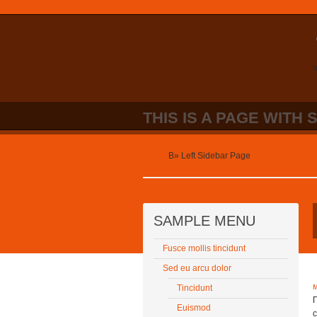
n
THIS IS A PAGE WITH 
Home
В»
Left Sidebar Page
SAMPLE MENU
Fusce mollis tincidunt
Sed eu arcu dolor
Tincidunt
Euismod