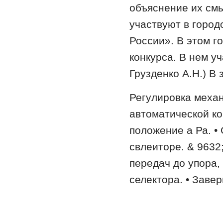
объяснение их см
участвуют в горо
России». В этом г
конкурса. В нем у
Грузденко А.Н.) В 
Регулировка меха
автоматической ко
положение а Ра. •
свлеиторе. & 9632
передач до упора
селектора. • Заве