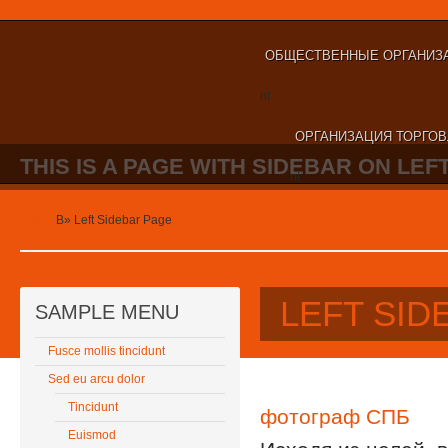
ОБЩЕСТВЕННЫЕ ОРГАНИЗА
nt
ОРГАНИЗАЦИЯ ТОРГОВ
THIS IS A PAGE WITH SIDEBAR ON LEFT
nt
Home
В»
Left Sidebar Page
LEFT SID
SAMPLE MENU
Fusce mollis tincidunt
Sed eu arcu dolor
Tincidunt
фотограф СПБ
Euismod