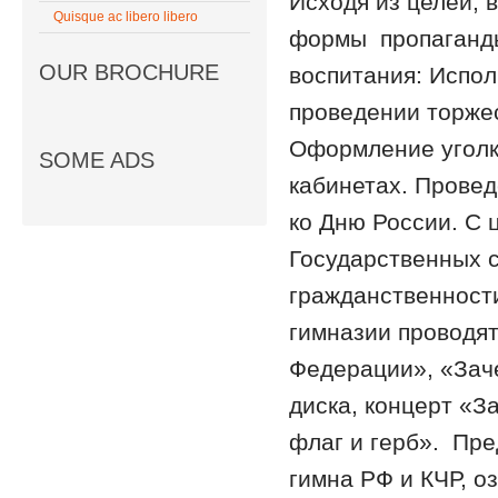
Исходя из целей,
Quisque ac libero libero
формы пропаганды
OUR BROCHURE
воспитания: Испол
проведении торже
Оформление уголк
SOME ADS
кабинетах. Провед
ко Дню России. С 
Государственных с
гражданственности
гимназии проводя
Федерации», «Заче
диска, концерт «З
флаг и герб». Пре
гимна РФ и КЧР, о