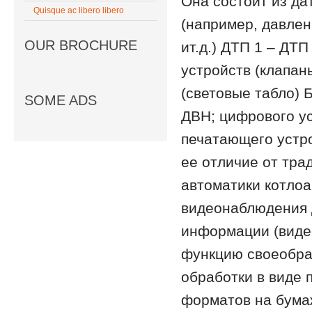
Она состоит из да
Quisque ac libero libero
(например, давлен
OUR BROCHURE
ит.д.) ДТП 1 – ДТ
устройств (клапаны
(световые табло) 
SOME ADS
ДВН; цифрового у
печатающего устро
ее отличие от тра
автоматики котлоа
видеонаблюдения 
информации (виде
функцию своеобраз
обработки в виде 
форматов на бума