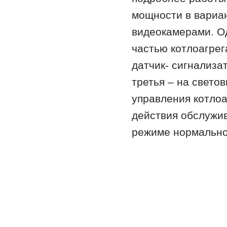
мощности в вариа
видеокамерами. О
частью котлоагрег
датчик- сигнализа
третья – на свето
управления котло
действия обслужив
режиме нормально