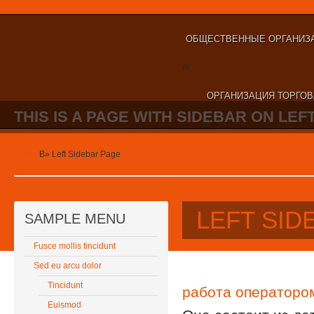
ОБЩЕСТВЕННЫЕ ОРГАНИЗА
nt
ОРГАНИЗАЦИЯ ТОРГОВ
THIS IS A PAGE WITH SIDEBAR ON LEFT
nt
Home
В»
Left Sidebar Page
LEFT SID
SAMPLE MENU
Fusce mollis tincidunt
Sed eu arcu dolor
Tincidunt
работа оператором
Euismod