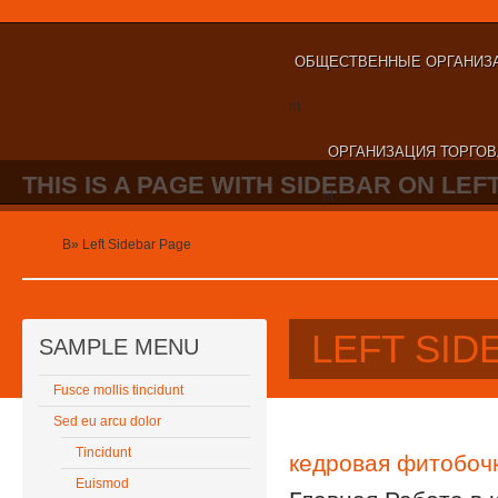
ОБЩЕСТВЕННЫЕ ОРГАНИЗА
nt
ОРГАНИЗАЦИЯ ТОРГОВ
THIS IS A PAGE WITH SIDEBAR ON LEFT
nt
Home
В»
Left Sidebar Page
LEFT SID
SAMPLE MENU
Fusce mollis tincidunt
Sed eu arcu dolor
Tincidunt
кедровая фитобоч
Euismod