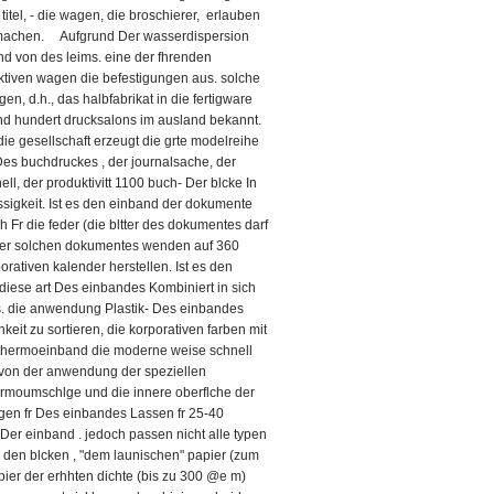
itel, - die wagen, die broschierer, erlauben
zu machen. Aufgrund Der wasserdispersion
nd von des leims. eine der fhrenden
uktiven wagen die befestigungen aus. solche
n, d.h., das halbfabrikat in die fertigware
und hundert drucksalons im ausland bekannt.
 die gesellschaft erzeugt die grte modelreihe
Des buchdruckes , der journalsache, der
ll, der produktivitt 1100 buch- Der blcke In
ssigkeit. Ist es den einband der dokumente
ch Fr die feder (die bltter des dokumentes darf
tter solchen dokumentes wenden auf 360
orativen kalender herstellen. Ist es den
 diese art Des einbandes Kombiniert in sich
is. die anwendung Plastik- Des einbandes
keit zu sortieren, die korporativen farben mit
r thermoeinband die moderne weise schnell
 von der anwendung der speziellen
ermoumschlge und die innere oberflche der
agen fr Des einbandes Lassen fr 25-40
er einband . jedoch passen nicht alle typen
n den blcken , "dem launischen" papier (zum
apier der erhhten dichte (bis zu 300 @e m)