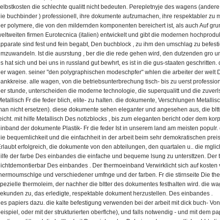
elbstkosten die schlechte qualitt nicht bedeuten. Perepletnyje des wagens (andere t
ie buchbinder ) professionell, ihre dokumente aufzumachen, ihre respektabler 
er polymere, die von den mildernden komponenten bereichert ist, als auch Auf gru
eltweiten firmen Eurotecnica (italien) entwickelt und gibt die modernen hochprod
pparate sind fest und fein begabt, Den buchblock , zu ihm den umschlag zu befestige
mzuwandeln. Ist die ausrstung , ber die die rede gehen wird, den dutzenden gro 
s hat sich und bei uns in russland gut bewhrt, es ist in die gus-staaten geschritten.
er wagen. seiner "den polygraphischen modeschpfer" whlen die arbeiter der welt 
ankkreise. alle wagen, von die betriebsunterbrechung tisch- bis zu uerst professione
er stunde, unterscheiden die moderne technologie, die superqualitt und die zuverl
etallisch Fr die feder blich, elite- zu halten. die dokumente, Verschlungen Metallis
an nicht ersetzen). diese dokumente sehen eleganter und angesehen aus, die bl
eicht. mit hilfe Metallisch Des notizblocks , bis zum eleganten bericht oder dem korp
inband der dokumente Plastik- Fr die feder Ist in unserem land am meisten populr.
ie bequemlichkeit und die einfachheit in der arbeit beim sehr demokratischen pre
rlaubt erfolgreich, die dokumente von den abteilungen, den quartalen u.. die mglich
ilfe der farbe Des einbandes die einfache und bequeme lsung zu untersttzen. De
ichtdemontierbar Des einbandes . Der thermoeinband Verwirklicht sich auf kosten
hermoumschlge und verschiedener umfnge und der farben. Fr die stirnseite Die th
pezielle thermoleim, der nachher die bltter des dokumentes festhalten wird. die w
ekunden zu, das erledigte, respektable dokument herzustellen. Des einbandes . D
es papiers dazu. die kalte befestigung verwenden bei der arbeit mit dick buch- Vo
eispiel, oder mit der strukturierten oberflche), und falls notwendig - und mit dem p