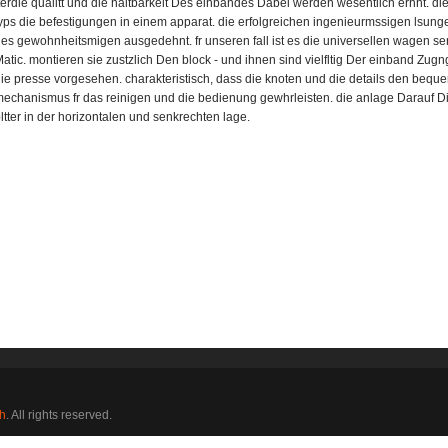
terdie qualitt und die haltbarkeit Des einbandes Dabei werden wesentlich erhht. 
yps die befestigungen in einem apparat. die erfolgreichen ingenieurmssigen lsung
es gewohnheitsmigen ausgedehnt. fr unseren fall ist es die universellen wagen se
atic. montieren sie zustzlich Den block - und ihnen sind vielfltig Der einband Zugng
ie presse vorgesehen. charakteristisch, dass die knoten und die details den beq
echanismus fr das reinigen und die bedienung gewhrleisten. die anlage Darauf Di
ltter in der horizontalen und senkrechten lage.
h
. All rights reserved.