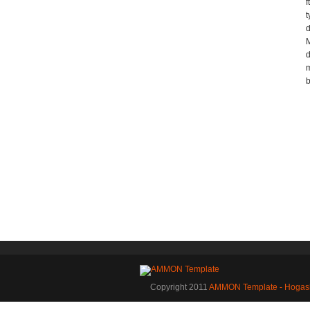
f
t
d
M
d
m
b
Copyright 2011
AMMON Template - Hogas