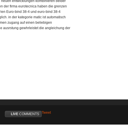
die neuen entwicklungen kombinieren beider
en der firma eurotecnica haben die grenzen
rien Euro-bind 38-4 und euro-bind 38-4
lich. in der kategorie matic ist automatisch
uemen zugang auf einen beliebigen
e ausrstung gewhrleistet die angleichung der
Tweet
LIVE
COMMENTS