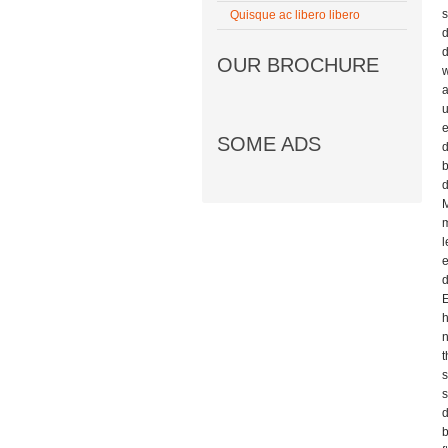
s
Quisque ac libero libero
d
d
OUR BROCHURE
w
a
u
e
SOME ADS
d
b
d
M
m
l
e
d
E
h
n
t
s
s
d
b