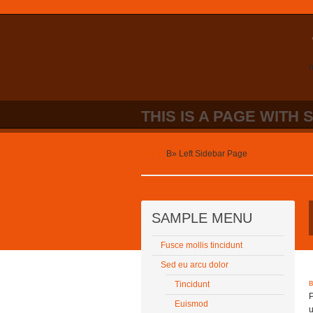
n
THIS IS A PAGE WITH 
Home
В»
Left Sidebar Page
SAMPLE MENU
Fusce mollis tincidunt
Sed eu arcu dolor
Tincidunt
P
Euismod
u