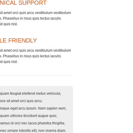
NICAL SUPPORT
it amet orci quis arcu vestibulum vestibulum
is. Phasellus in risus quis lectus iaculis
id quis nisl.
LE FRIENDLY
it amet orci quis arcu vestibulum vestibulum
is. Phasellus in risus quis lectus iaculis
id quis nisl.
iquam feugiat eleifend metus vehicula;
sce sit amet orci quis arcu;
isque eget arcu ipsum. Nam sapien sem;
iquam ultricies tincidunt augue quis;
vamus id orci nec lacus pharetra fringilla;
nec ornare lobortis elit, non viverra diam.