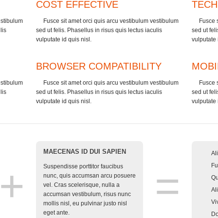
COST EFFECTIVE
TECH
estibulum
Fusce sit amet orci quis arcu vestibulum vestibulum
Fusce s
lis
sed ut felis. Phasellus in risus quis lectus iaculis
sed ut fel
vulputate id quis nisl.
vulputate 
BROWSER COMPATIBILITY
MOBI
estibulum
Fusce sit amet orci quis arcu vestibulum vestibulum
Fusce s
lis
sed ut felis. Phasellus in risus quis lectus iaculis
sed ut fel
vulputate id quis nisl.
vulputate 
MAECENAS ID DUI SAPIEN
Al
+
=
Fu
Suspendisse porttitor faucibus
nunc, quis accumsan arcu posuere
Qu
vel. Cras scelerisque, nulla a
Al
accumsan vestibulum, risus nunc
Vi
mollis nisl, eu pulvinar justo nisl
eget ante.
Do