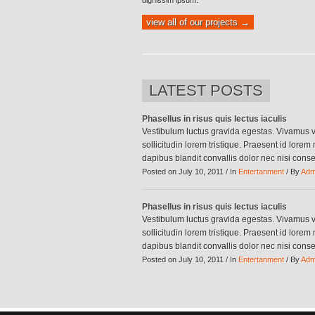
dignissim ipsum.
view all of our projects →
LATEST POSTS
Phasellus in risus quis lectus iaculis
Vestibulum luctus gravida egestas. Vivamus v
sollicitudin lorem tristique. Praesent id lore
dapibus blandit convallis dolor nec nisi conse
Posted on July 10, 2011 / In
Entertanment
/ By
Admi
Phasellus in risus quis lectus iaculis
Vestibulum luctus gravida egestas. Vivamus v
4
sollicitudin lorem tristique. Praesent id lore
dapibus blandit convallis dolor nec nisi conse
Posted on July 10, 2011 / In
Entertanment
/ By
Admi