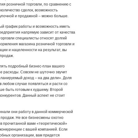
ия розничной торговли, по сравнению с
количество сделок, возможность
купочной и продажной – можно больше.
ый график работы и возможность иметь
предприятия напрямую зависит от качества
торговли специалисты относят долгий
формления магазина розничной торговли и
ции и нацеленности на результат, вы
 продаж.
лять подробный бизнес-план вашего
ое расходы. Совсем не шуточно звучит
ланируемый доход – на два дели». Доля
в любом случае появляться и расти со
ше быть готовым к худшему. Второй
конкурентов. Данный аспект не стоит
чинали они работу в данной коммерческой
х продаж. Не все бизнесмены охотно
ов прочитанной вами «теоретической»
 конкуренции с вашей компанией. Если
добных организации, вам придется