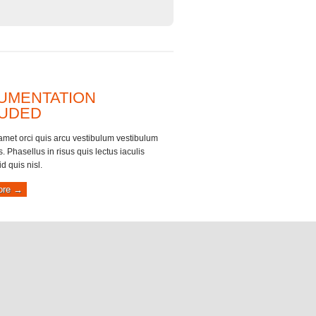
UMENTATION
LUDED
 amet orci quis arcu vestibulum vestibulum
is. Phasellus in risus quis lectus iaculis
id quis nisl.
ore →