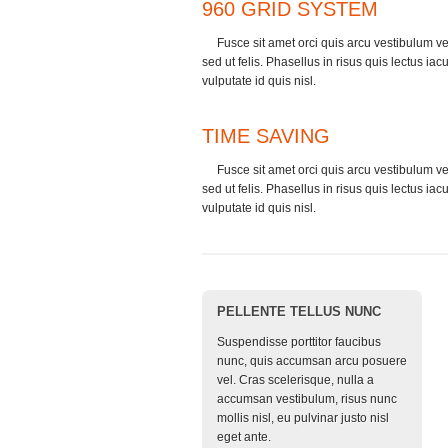
960 GRID SYSTEM
Fusce sit amet orci quis arcu vestibulum v
sed ut felis. Phasellus in risus quis lectus iacu
vulputate id quis nisl.
1
TIME SAVING
Fusce sit amet orci quis arcu vestibulum v
sed ut felis. Phasellus in risus quis lectus iacu
vulputate id quis nisl.
PELLENTE TELLUS NUNC
Suspendisse porttitor faucibus
nunc, quis accumsan arcu posuere
vel. Cras scelerisque, nulla a
accumsan vestibulum, risus nunc
mollis nisl, eu pulvinar justo nisl
eget ante.