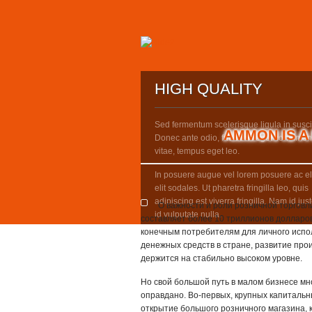
HIGH QUALITY
Sed fermentum scelerisque ligula in suscip
AMMON IS A
Donec ante odio, faucibus eget condime
vitae, tempus eget leo.
In posuere augue vel lorem posuere ac e
elit sodales. Ut pharetra fringilla leo, quis
adipiscing est viverra fringilla. Nam id just
О важности и роли розничной торговл
id vulputate nulla.
составляет более 10 триллионов долларо
конечным потребителям для личного испо
денежных средств в стране, развитие про
держится на стабильно высоком уровне.
Но свой большой путь в малом бизнесе м
оправдано. Во-первых, крупных капитальн
открытие большого розничного магазина, 