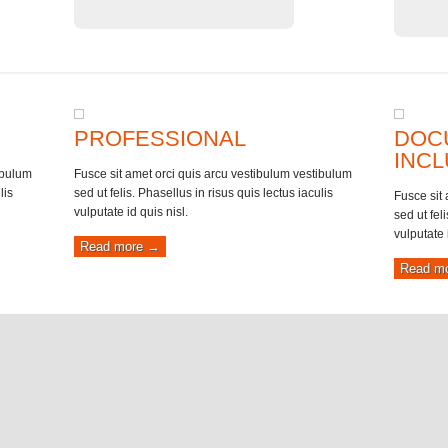
PROFESSIONAL
DOC
INC
ibulum
Fusce sit amet orci quis arcu vestibulum vestibulum
lis
sed ut felis. Phasellus in risus quis lectus iaculis
Fusce sit
vulputate id quis nisl.
sed ut fel
vulputate 
Read more →
Read m