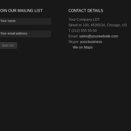
JOIN OUR MAILING LIST
CONTACT DETAILS
Your Company LDT
Your name
Street nr 100, 4536534, Chicago, US
T (212) 555 55 00
Your email address
Email:
sales@yourwebsite.com
Skype:
your.business
We on Maps