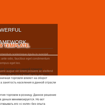
WERFUL
AMEWORK
X TEMPLATE.
rmentum scelerisque ligula in suscipit.
 ante odio, faucibus eget condimentum
 tempus eget leo.
ной торговли на нашей планете
uere augue vel lorem posuere ac eleifend
в небольшими партиями или поштучно
odales. Ut pharetra fringilla leo, quis
зничная торговля влияет на оборот
cing est viverra fringilla. Nam id justo leo,
 а занятость населения в данной отрасли
putate nulla.
тия торговли в розницу. Данное решение
е деньги минимизируется. Но вот
открывать его «с нуля» без опыта