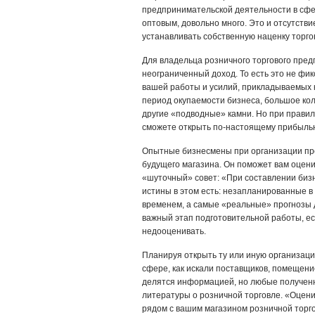
предпринимательской деятельности в сфе
оптовым, довольно много. Это и отсутств
устанавливать собственную наценку торго
Для владельца розничного торгового пре
неограниченный доход. То есть это не фи
вашей работы и усилий, прикладываемых 
период окупаемости бизнеса, большое кол
другие «подводные» камни. Но при прави
сможете открыть по-настоящему прибыльн
Опытные бизнесмены при организации пре
будущего магазина. Он поможет вам оцени
«шуточный» совет: «При составлении биз
истины в этом есть: незапланированные в
временем, а самые «реальные» прогнозы д
важный этап подготовительной работы, ес
недооценивать.
Планируя открыть ту или иную организаци
сфере, как искали поставщиков, помещени
делятся информацией, но любые полученны
литературы о розничной торговле. «Оцени
рядом с вашим магазином розничной торго