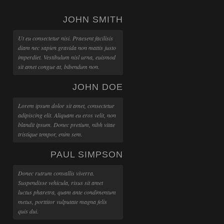
JOHN SMITH
Ut eu consectetur nisi. Praesent facilisis
diam nec sapien gravida non mattis justo
imperdiet. Vestibulum nisl urna, euismod
sit amet congue at, bibendum non.
JOHN DOE
Lorem ipsum dolor sit amet, consectetur
adipiscing elit. Aliquam eu eros velit, non
blandit ipsum. Donec pretium, nibh vitae
tristique tempor, enim sem.
PAUL SIMPSON
Donec rutrum convallis viverra.
Suspendisse vehicula, risus sit amet
luctus pharetra, quam ante condimentum
metus, porttitor vulputate magna felis
quis dui.