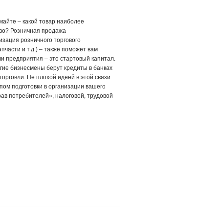
майте – какой товар наиболее
ство? Розничная продажа
изация розничного торгового
асти и т.д.) – также поможет вам
и предприятия – это стартовый капитал.
гие бизнесмены берут кредиты в банках
орговли. Не плохой идеей в этой связи
пом подготовки в организации вашего
рав потребителей», налоговой, трудовой