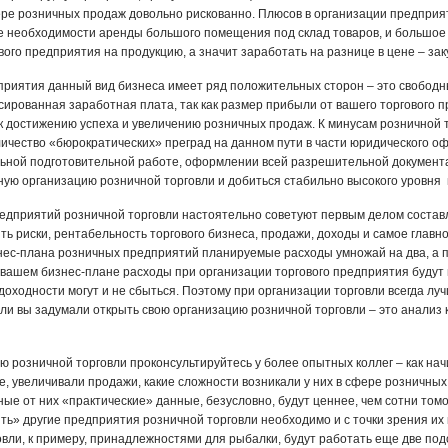
ре розничных продаж довольно рискованно. Плюсов в организации предприят
ие необходимости аренды большого помещения под склад товаров, и большое 
вого предприятия на продукцию, а значит заработать на разнице в цене – за
дприятия данный вид бизнеса имеет ряд положительных сторон – это свободн
ксированная заработная плата, так как размер прибыли от вашего торгового 
к достижению успеха и увеличению розничных продаж. К минусам розничной 
ичество «бюрократических» преград на данном пути в части юридического о
льной подготовительной работе, оформлении всей разрешительной документа
ую организацию розничной торговли и добиться стабильно высокого уровня
дприятий розничной торговли настоятельно советуют первым делом состав
ть риски, рентабельность торгового бизнеса, продажи, доходы и самое главн
нес-плана розничных предприятий планируемые расходы умножай на два, а п
 вашем бизнес-плане расходы при организации торгового предприятия будут 
оходности могут и не сбыться. Поэтому при организации торговли всегда луч
ли вы задумали открыть свою организацию розничной торговли – это анализ 
ю розничной торговли проконсультируйтесь у более опытных коллег – как на
е, увеличивали продажи, какие сложности возникали у них в сфере розничны
е от них «практические» данные, безусловно, будут ценнее, чем сотни том
ть» другие предприятия розничной торговли необходимо и с точки зрения их
вли, к примеру, принадлежностями для рыбалки, будут работать еще две по