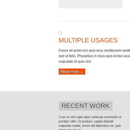
2
MULTIPLE USAGES
Fusce sit amet orci quis arcu vestibulum vest
sed ut felis. Phasellus in risus quis lectus iacu
vulputate id quis nisl.
Read more →
RECENT WORK
Cras ut sem eget diam vehicula commodo ut
3
porttitor nibh. Ut pretium, sapien blandit
vulputate mattis, lorem elit bibendum mi, quis