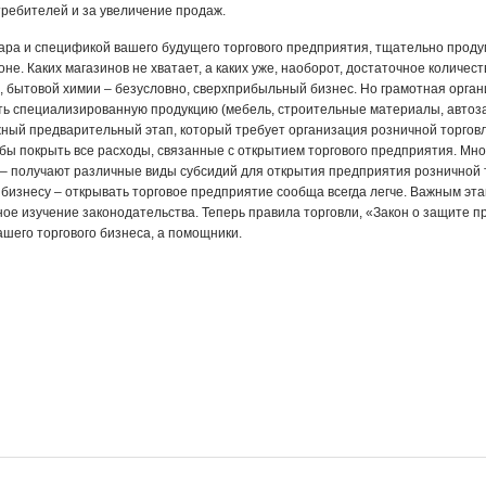
требителей и за увеличение продаж.
ара и спецификой вашего будущего торгового предприятия, тщательно проду
оне. Каких магазинов не хватает, а каких уже, наоборот, достаточное количе
, бытовой химии – безусловно, сверхприбыльный бизнес. Но грамотная орган
ь специализированную продукцию (мебель, строительные материалы, автозапч
ный предварительный этап, который требует организация розничной торговл
бы покрыть все расходы, связанные с открытием торгового предприятия. Мно
– получают различные виды субсидий для открытия предприятия розничной т
 бизнесу – открывать торговое предприятие сообща всегда легче. Важным эта
ое изучение законодательства. Теперь правила торговли, «Закон о защите п
ашего торгового бизнеса, а помощники.