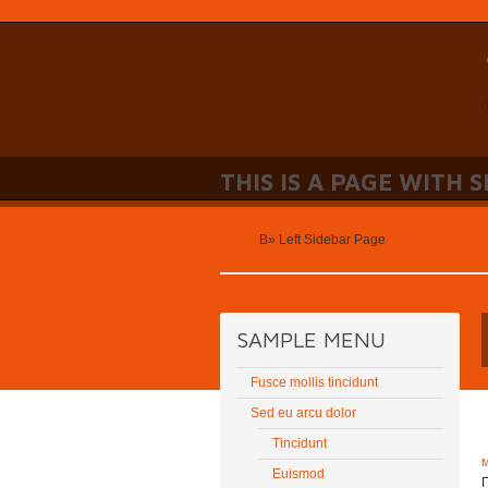
n
THIS IS A PAGE WITH 
Home
В»
Left Sidebar Page
SAMPLE MENU
Fusce mollis tincidunt
Sed eu arcu dolor
Tincidunt
Euismod