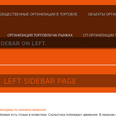
ОБЩЕСТВЕННЫЕ ОРГАНИЗАЦИИ В ТОРГОВЛЕ
ОБЪЕКТЫ ОРГА
t
nt
ОРГАНИЗАЦИЯ ТОРГОВЛИ НА РЫНКАХ
СП ОРГАНИЗАЦИИ 
SIDEBAR ON LEFT.
nt
nt
LEFT SIDEBAR PAGE
менеджер по клинингу вакансии
Прямая есть толь­ко в геометрии. Скульптура побеждает движение. В природе 