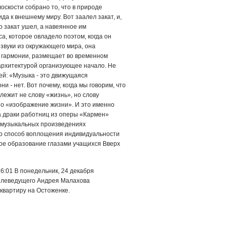
оскости собрано то, что в природе
а к внешнему миру. Вот заалел закат, и,
о закат ушел, а навеянное им
а, которое овладело поэтом, ког­да он
зву­ки из окружающего мира, она
 гармонии, раз­мещает во временном
архитектурой органи­зующее начало. Не
ей: «Музыка - это движущаяся
и - нет. Вот почему, когда мы говорим, что
лежит не слову «жизнь», но слову
но «изображение жизни». И это именно
а драки работниц из оперы «Кармен»
в музыкальных произведениях
то способ воплощения индивидуальности
ное образование глазами учащихся Вверх
6:01 В понедельник, 24 декабря
елеведущего Андрея Малахова
квартиру на Остоженке.