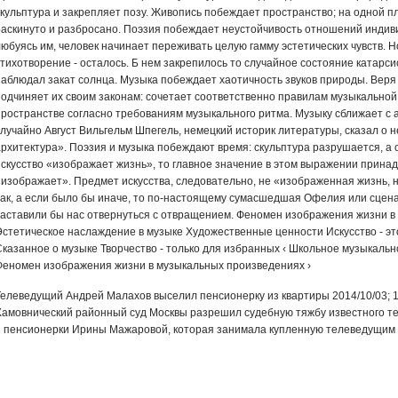
скульптура и закрепляет позу. Живопись побеждает пространство; на одной пл
раскинуто и разбросано. Поэзия по­беждает неустойчивость отношений индивид
любуясь им, человек начинает пере­живать целую гамму эстетических чувств. Н
тихотворение - осталось. Б нем закрепилось то случайное состояние катарсис
наблюдал закат солнца. Музыка побеждает хаотичность звуков природы. Веря 
подчиняет их своим законам: сочетает соответственно правилам музыкальной
пространстве согласно требованиям му­зыкального ритма. Музыку сближает с 
случайно Август Вильгельм Шпегель, немецкий историк литературы, сказал о н
рхитектура». Поэзия и музыка побеждают время: скульптура разрушает­ся, а он
искусство «изображает жизнь», то главное значение в этом выражении принад
«изображает». Пред­мет искусства, следовательно, не «изображенная жизнь, 
так, а если было бы ина­че, то по-настоящему сумасшедшая Офелия или сцен
заставили бы нас отвернуться с отвращением. Феномен изображения жизни 
Эстетическое наслаждение в музыке Художественные ценности Искусство - э
Сказанное о музыке Творчество - только для избранных ‹ Школьное музыкаль
Феномен изображения жизни в музыкальных произведениях ›
Телеведущий Андрей Малахов выселил пенсионерку из квартиры 2014/10/03; 1
Хамовнический районный суд Москвы разрешил судебную тяжбу известного т
и пенсионерки Ирины Мажаровой, которая занимала купленную телеведущим 